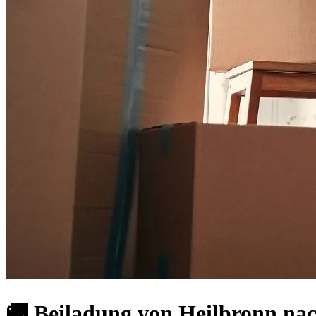
🚚 Beiladung von Heilbronn na