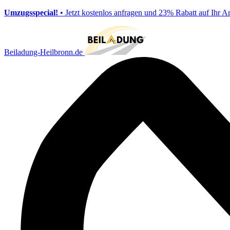
Umzugsspecial!
• Jetzt kostenlos anfragen und 23% Rabatt auf Ihr A
Beiladung-Heilbronn.de