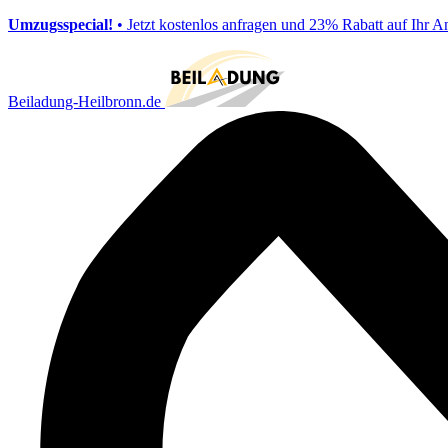
Umzugsspecial!
• Jetzt kostenlos anfragen und 23% Rabatt auf Ihr A
Beiladung-Heilbronn.de