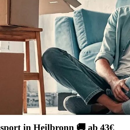
nsport in Heilbronn 🚚 ab 43€