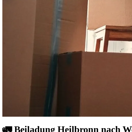
🚛 Beiladung Heilbronn nach We