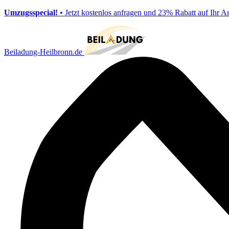
Umzugsspecial!
• Jetzt kostenlos anfragen und 23% Rabatt auf Ihr A
Beiladung-Heilbronn.de