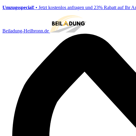
Umzugsspecial!
• Jetzt kostenlos anfragen und 23% Rabatt auf Ihr A
Beiladung-Heilbronn.de