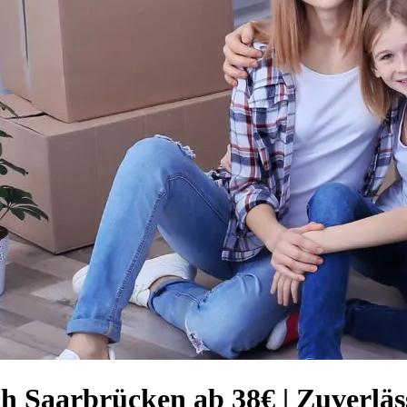
h Saarbrücken ab 38€ | Zuverläs