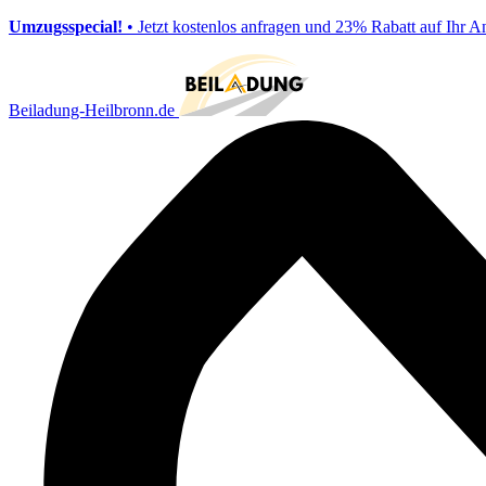
Umzugsspecial!
• Jetzt kostenlos anfragen und 23% Rabatt auf Ihr A
Beiladung-Heilbronn.de