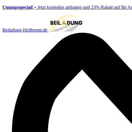
Umzugsspecial!
• Jetzt kostenlos anfragen und 23% Rabatt auf Ihr A
Beiladung-Heilbronn.de